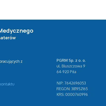
 Medycznego
ohaterów
PGRM Sp. z o. o.
pracujących z
ul. Bluszczowa 9
64-920 Piła
NIP: 7642696053
kontaktu
REGON: 381952165
KRS: 0000760996