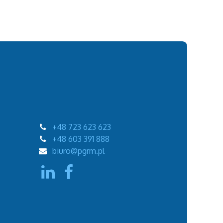
+48 723 623 623
+48 603 391 888
biuro@pgrm.pl