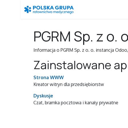
Skip to Content
Start
Kurs KPP
E
PGRM Sp. z o. o
Informacja o PGRM Sp. z o. o. instancja Odoo
Zainstalowane apl
Strona WWW
Kreator witryn dla przedsiębiorstw
Dyskusje
Czat, bramka pocztowa i kanały prywatne