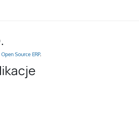
venty
Sklep
Kontakt
.
,
Open Source ERP
.
ikacje