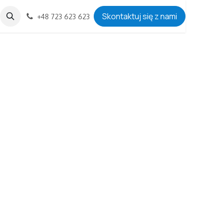
Skontaktuj się z nami
​+48 723 623 623​​